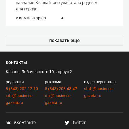
название Кырлай, оно уже стало родным
для города
к комментарию
4
показать еще
контакты
Казань, Лобачевского 10, корпус 2
редакция
реклама
отдел персонала
8 (843) 202-12-10
8 (843) 203-48-47
staff@business-
info@business-
mir@business-
gazeta.ru
gazeta.ru
gazeta.ru
вконтакте
twitter