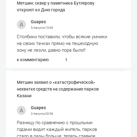
Метшин: сквер у памятника Бутлерову
откроют ко Дню города
Guapes
5 Августа
13:00
Столбики поставили, чтобы всякие умники
на своих тачках прямо на пешеходную
зону не лезли, давно пора было!!
к комментарию
1
Метшин заявил о «катастрофической»
нехватке средств на содержание парков
Казани
Guapes
3 Августа
20:56
Разницу по сравнению с прошлыми
годами видит каждый житель, парков
стало в разы больше, теперь главное