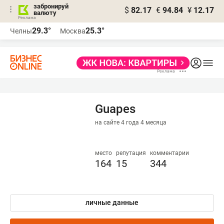
забронируй
$
82.17
€
94.84
¥
12.17
валюту
29.3°
25.3°
Челны
Москва
Guapes
на сайте 4 года 4 месяца
место
репутация
комментарии
164
15
344
личные данные