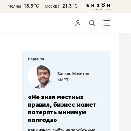
18.5
°С
21.3
°С
Челны
Москва
персона
еменова
Василь Мазитов
»
МАРТ
а: работа
«Не зная местных
«Мне лу
ечься
правил, бизнес может
не зара
вствовать
потерять минимум
чем пот
полгода»
репутац
пошиву
Как бизнесу выйти на зарубежные
Владелец от