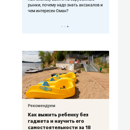
рафакте,
рынки, почему надо знать аксакалов и
о трехкратно
кредитов
чем интересен Оман?
клиентах и ч
Рекомендуем
Рекоме
лья
Как выжить ребенку без
Салих
есте
гаджета и научить его
«Если
а –
самостоятельности за 18
с мин