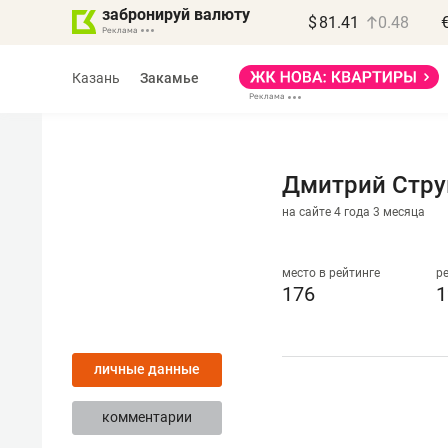
забронируй валюту
$
81.41
0.48
Казань
Закамье
Дмитрий Стру
на сайте 4 года 3 месяца
Василь Мазитов
МАРТ
место в рейтинге
р
176
1
«Не зная местных
правил, бизнес может
личные данные
потерять минимум
полгода»
комментарии
Как бизнесу выйти на зарубежные