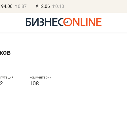
€
94.06
0.87
¥
12.06
0.10
ков
Роман Ободец
Дарья С
«Готовые решения»
«Бросско
епутация
комментарии
2
108
«Мне лучше
«Мама говорил
не заработать вообще,
помогает отвл
чем потерять
от болезни, чу
репутацию»
себя живой»
Владелец отделочной фирмы
Наследница бизнеса по 