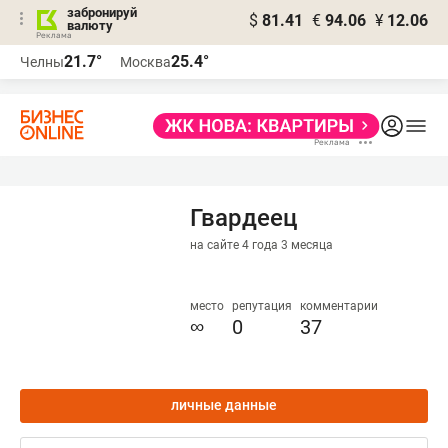
забронируй
$
81.41
€
94.06
¥
12.06
валюту
21.7°
25.4°
Челны
Москва
Гвардеец
на сайте 4 года 3 месяца
место
репутация
комментарии
∞
0
37
личные данные