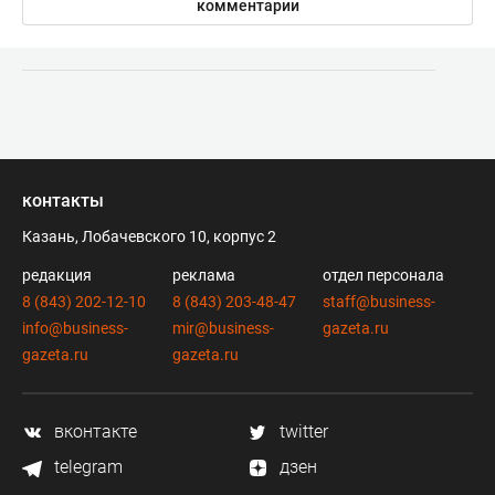
комментарии
контакты
Казань, Лобачевского 10, корпус 2
редакция
реклама
отдел персонала
8 (843) 202-12-10
8 (843) 203-48-47
staff@business-
info@business-
mir@business-
gazeta.ru
gazeta.ru
gazeta.ru
вконтакте
twitter
telegram
дзен