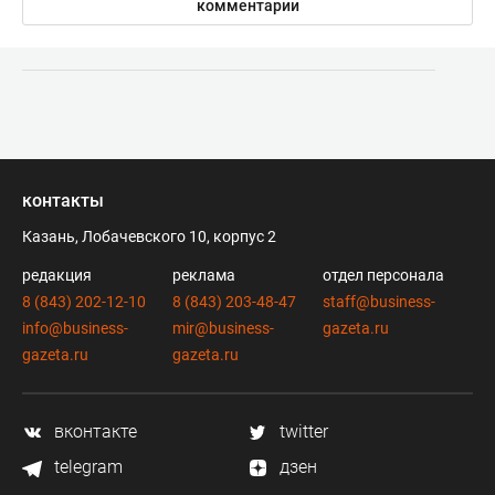
комментарии
контакты
Казань, Лобачевского 10, корпус 2
редакция
реклама
отдел персонала
8 (843) 202-12-10
8 (843) 203-48-47
staff@business-
info@business-
mir@business-
gazeta.ru
gazeta.ru
gazeta.ru
вконтакте
twitter
telegram
дзен