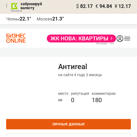
забронируй
$
82.17
€
94.84
¥
12.17
валюту
22.1°
21.3°
Челны
Москва
Антиreal
на сайте 4 года 3 месяца
место
репутация
комментарии
∞
0
180
личные данные