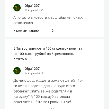
Olga1207
21 Апреля
11:30
А по фото в новости масштабы не ясны,к
сожалению...
к комментарию
0
В Татарстане почти 450 студенток получат
по 100 тысяч рублей за беременность
в 2026-м
Olga1207
14 Апреля
16:12
До чего дошли....дети рожают детей...15-
ти летняя родит,а дальше куда этого
ребёнка? Опять её же родителям в
нагрузку? А 100 тыс.руб.за месяц
закончатся....Что за нравы нынче!