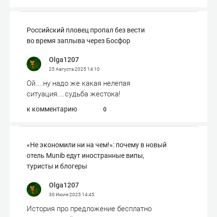
Российский пловец пропал без вести
во время заплыва через Босфор
Olga1207
25 Августа 2025
14:10
Ой....ну надо же какая нелепая
ситуация....судьба жестока!
к комментарию
0
«Не экономили ни на чем!»: почему в новый
отель Munib едут иностранные випы,
туристы и блогеры
Olga1207
30 Июля 2025
14:45
История про предложение бесплатно