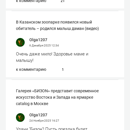
к комментарию
21
В Казанском зоопарке появился новый
обитатель – родился малыш даман (видео)
Olga1207
6 Декабря 2025
12:34
Очень даже мило! Здоровье маме и
малышу!
к комментарию
1
Галерея «БИЗОN» представит современное
искусство Востока и Запада на ярмарке
catalog в Москве
Olga1207
24 Ноября 2025
16:27
Удачи "Бизон"! Пусть поездка будет