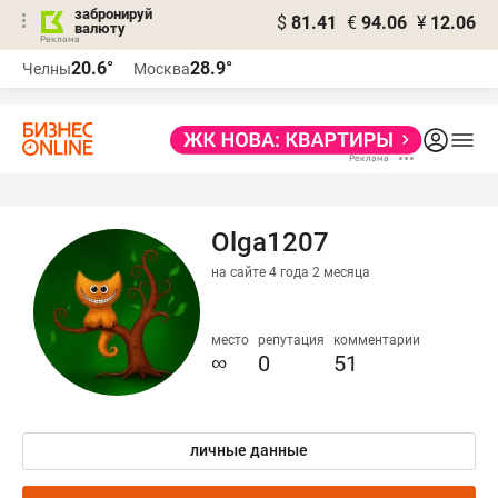
забронируй
$
81.41
€
94.06
¥
12.06
валюту
20.6°
28.9°
Челны
Москва
Olga1207
на сайте 4 года 2 месяца
место
репутация
комментарии
∞
0
51
личные данные