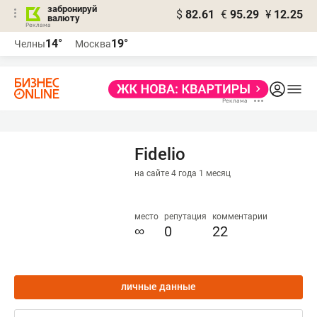
забронируй
$
82.61
€
95.29
¥
12.25
валюту
14°
19°
Челны
Москва
Fidelio
на сайте 4 года 1 месяц
место
репутация
комментарии
∞
0
22
личные данные