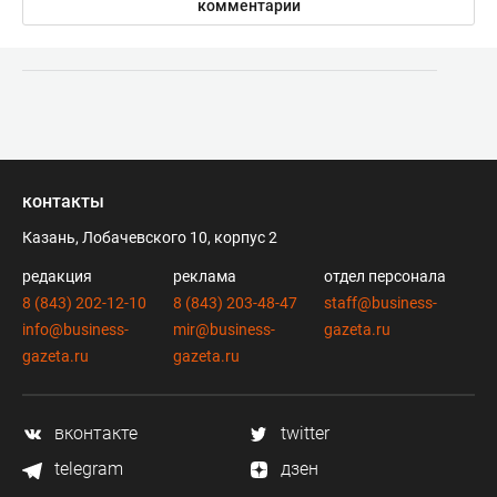
комментарии
контакты
Казань, Лобачевского 10, корпус 2
редакция
реклама
отдел персонала
8 (843) 202-12-10
8 (843) 203-48-47
staff@business-
info@business-
mir@business-
gazeta.ru
gazeta.ru
gazeta.ru
вконтакте
twitter
telegram
дзен