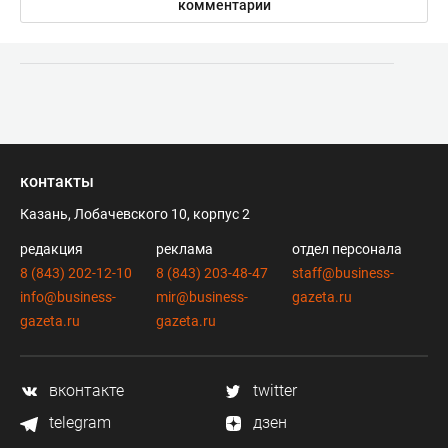
комментарии
контакты
Казань, Лобачевского 10, корпус 2
редакция
реклама
отдел персонала
8 (843) 202-12-10
8 (843) 203-48-47
staff@business-
info@business-
mir@business-
gazeta.ru
gazeta.ru
gazeta.ru
вконтакте
twitter
telegram
дзен