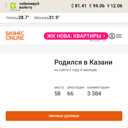
забронируй
$
81.41
€
94.06
¥
12.06
валюту
28.7°
31.9°
Челны
Москва
Родился в Казани
на сайте 3 года 8 месяцев
место
репутация
комментарии
58
66
3 384
личные данные