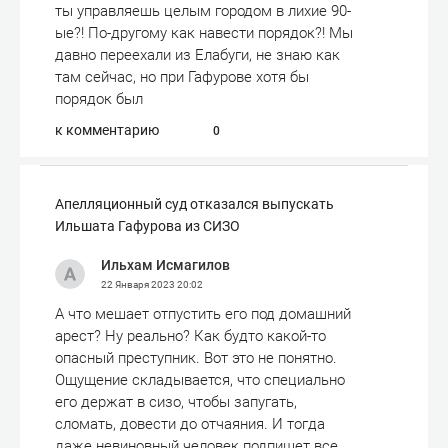
ты управляешь целым городом в лихие 90-
ые?! По-другому как навести порядок?! Мы
давно переехали из Елабуги, не знаю как
там сейчас, но при Гафурове хотя бы
порядок был
к комментарию
0
​Апелляционный суд отказался выпускать
Ильшата Гафурова из СИЗО
Ильхам Исмагилов
22 Января 2023
20:02
А что мешает отпустить его под домашний
арест? Ну реально? Как будто какой-то
опасный преступник. Вот это не понятно.
Ощущение складывается, что специально
его держат в сизо, чтобы запугать,
сломать, довести до отчаяния. И тогда
даже невиновный человек подпишет все,