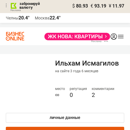
забронируй
$
80.93
€
93.19
¥
11.97
валюту
20.4°
22.4°
Челны
Москва
Ильхам Исмагилов
на сайте 3 года 6 месяцев
место
репутация
комментарии
∞
0
2
личные данные