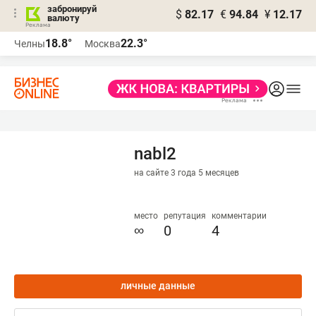
забронируй
$
82.17
€
94.84
¥
12.17
валюту
18.8°
22.3°
Челны
Москва
nabl2
на сайте 3 года 5 месяцев
место
репутация
комментарии
∞
0
4
личные данные