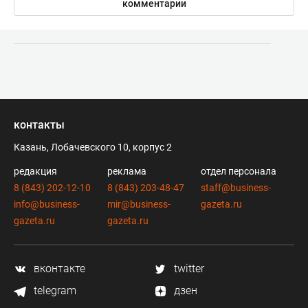
комментарии
контакты
Казань, Лобачевского 10, корпус 2
редакция
реклама
отдел персонала
8 (843) 202-12-10
8 (843) 203-48-47
staff@business-
info@business-
mir@business-
gazeta.ru
gazeta.ru
gazeta.ru
вконтакте
twitter
telegram
дзен