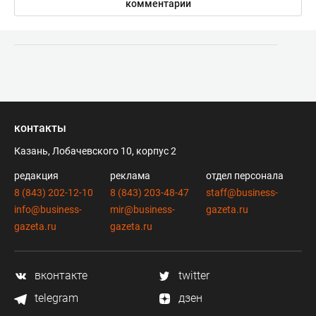
комментарии
контакты
Казань, Лобачевского 10, корпус 2
редакция
реклама
отдел персонала
8 (843) 202-12-10
8 (843) 203-48-47
staff@business-
info@business-
mir@business-
gazeta.ru
gazeta.ru
gazeta.ru
вконтакте
twitter
telegram
дзен