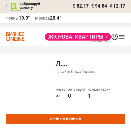
забронируй
$
82.17
€
94.84
¥
12.17
валюту
19.9°
20.4°
Челны
Москва
Л….
на сайте 3 года 1 месяц
место
репутация
комментарии
∞
0
1
личные данные