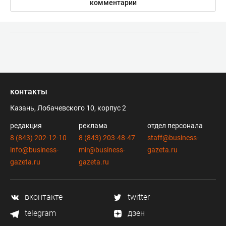
комментарии
контакты
Казань, Лобачевского 10, корпус 2
редакция
реклама
отдел персонала
8 (843) 202-12-10
8 (843) 203-48-47
staff@business-
info@business-
mir@business-
gazeta.ru
gazeta.ru
gazeta.ru
вконтакте
twitter
telegram
дзен