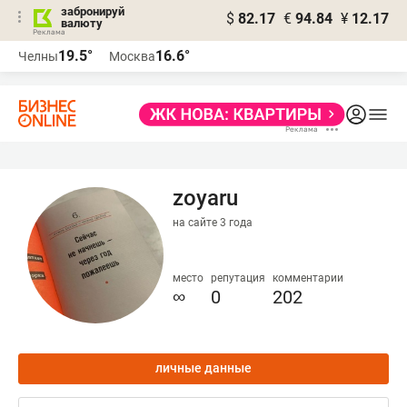
забронируй
$
82.17
€
94.84
¥
12.17
валюту
19.5°
16.6°
Челны
Москва
zoyaru
на сайте 3 года
место
репутация
комментарии
∞
0
202
личные данные