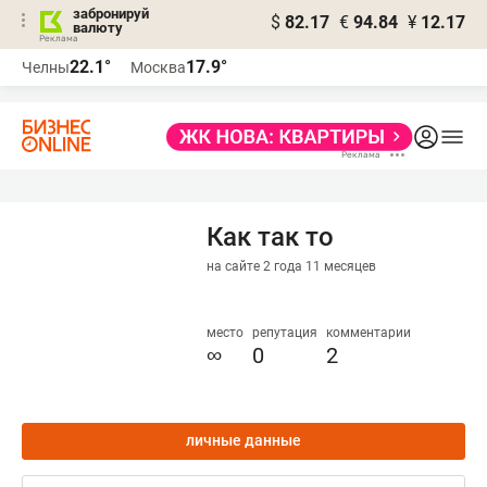
забронируй
$
82.17
€
94.84
¥
12.17
валюту
22.1°
17.9°
Челны
Москва
Как так то
на сайте 2 года 11 месяцев
место
репутация
комментарии
∞
0
2
личные данные