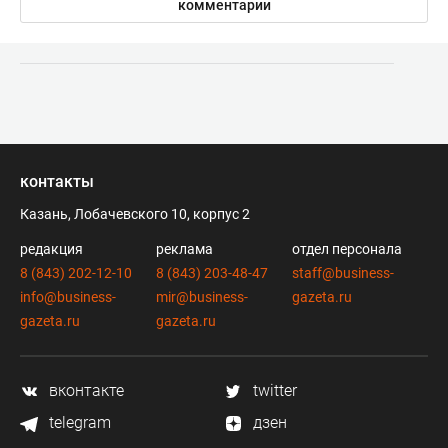
комментарии
контакты
Казань, Лобачевского 10, корпус 2
редакция
реклама
отдел персонала
8 (843) 202-12-10
8 (843) 203-48-47
staff@business-
info@business-
mir@business-
gazeta.ru
gazeta.ru
gazeta.ru
вконтакте
twitter
telegram
дзен