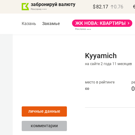
забронируй валюту
$
82.17
0.76
Казань
Закамье
Kyyamich
на сайте 2 года 11 месяцев
Василь Мазитов
МАРТ
место в рейтинге
р
∞
0
«Не зная местных
правил, бизнес может
личные данные
потерять минимум
полгода»
комментарии
Как бизнесу выйти на зарубежные