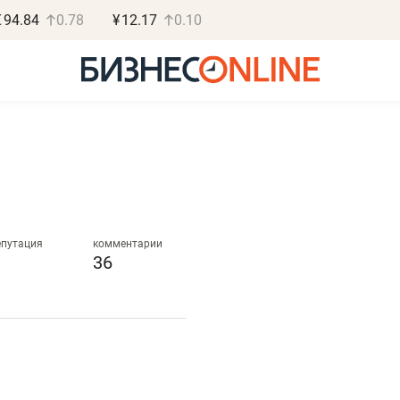
€
94.84
0.78
¥
12.17
0.10
Роман Ободец
Дарья С
«Готовые решения»
«Бросско
епутация
комментарии
36
«Мне лучше
«Мама говорил
не заработать вообще,
помогает отвл
чем потерять
от болезни, чу
репутацию»
себя живой»
Владелец отделочной фирмы
Наследница бизнеса по 