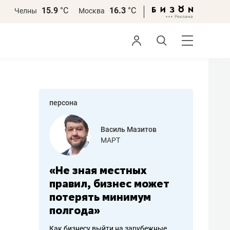
15.9
°С
16.3
°С
Челны
Москва
персона
еменова
Василь Мазитов
»
МАРТ
а: работа
«Не зная местных
«Мне лу
ечься
правил, бизнес может
не зара
вствовать
потерять минимум
чем пот
полгода»
репутац
пошиву
Как бизнесу выйти на зарубежные
Владелец от