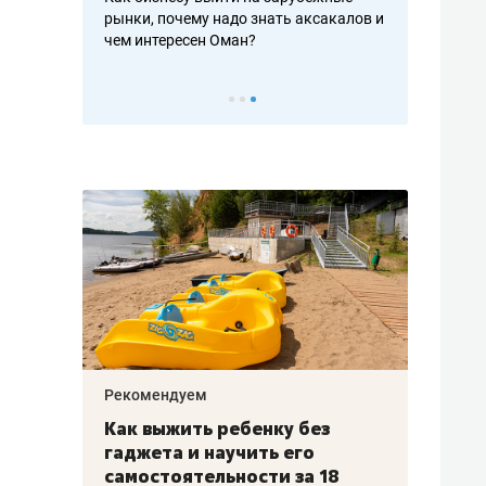
рафакте,
рынки, почему надо знать аксакалов и
о трехкратно
кредитов
чем интересен Оман?
клиентах и ч
Рекомендуем
Рекоме
лья
Как выжить ребенку без
Салих
есте
гаджета и научить его
«Если
а –
самостоятельности за 18
с мин