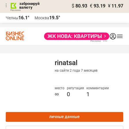
забронируй
$
80.93
€
93.19
¥
11.97
валюту
16.1°
19.5°
Челны
Москва
rinatsal
на сайте 2 года 7 месяцев
место
репутация
комментарии
∞
0
1
личные данные