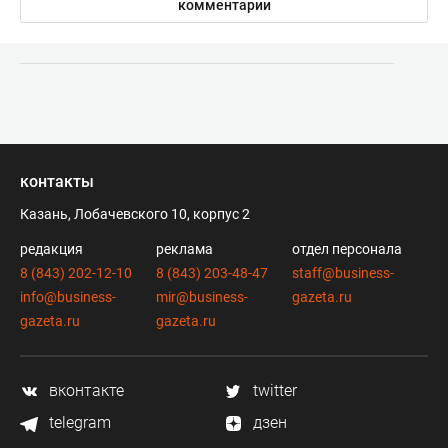
комментарии
контакты
Казань, Лобачевского 10, корпус 2
редакция
реклама
отдел персонала
8 (843) 202-12-10
8 (843) 203-48-47
staff@business-
info@business-
mir@business-
gazeta.ru
gazeta.ru
gazeta.ru
вконтакте
twitter
telegram
дзен