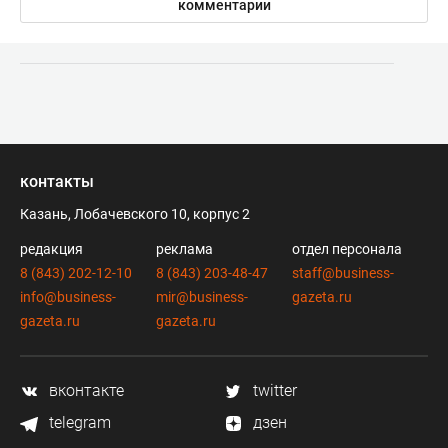
комментарии
контакты
Казань, Лобачевского 10, корпус 2
редакция
реклама
отдел персонала
8 (843) 202-12-10
8 (843) 203-48-47
staff@business-
info@business-
mir@business-
gazeta.ru
gazeta.ru
gazeta.ru
вконтакте
twitter
telegram
дзен