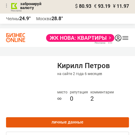
забронируй
$
80.93
€
93.19
¥
11.97
валюту
24.9°
28.8°
Челны
Москва
Кирилл Петров
на сайте 2 года 6 месяцев
место
репутация
комментарии
∞
0
2
личные данные