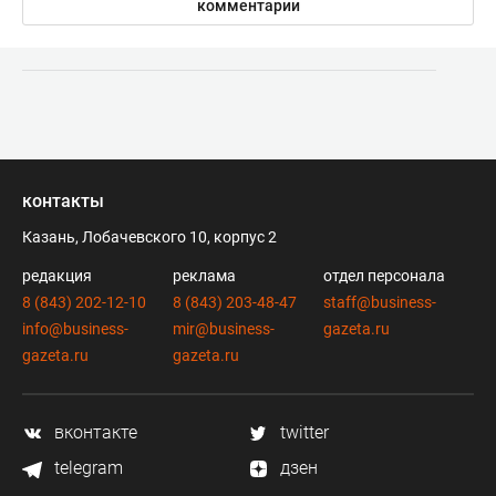
комментарии
контакты
Казань, Лобачевского 10, корпус 2
редакция
реклама
отдел персонала
8 (843) 202-12-10
8 (843) 203-48-47
staff@business-
info@business-
mir@business-
gazeta.ru
gazeta.ru
gazeta.ru
вконтакте
twitter
telegram
дзен