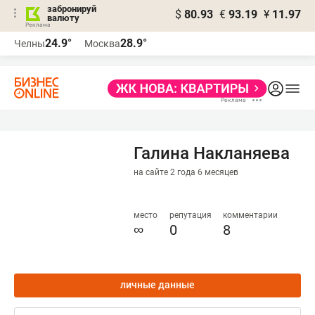
забронируй
$
80.93
€
93.19
¥
11.97
валюту
24.9°
28.9°
Челны
Москва
Галина Накланяева
на сайте 2 года 6 месяцев
место
репутация
комментарии
∞
0
8
личные данные