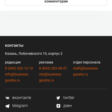
комментарии
контакты
Казань, Лобачевского 10, корпус 2
редакция
реклама
отдел персонала
8 (843) 202-12-10
8 (843) 203-48-47
staff@business-
info@business-
mir@business-
gazeta.ru
gazeta.ru
gazeta.ru
вконтакте
twitter
telegram
дзен