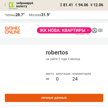
забронируй
$
81.41
€
94.06
¥
12.06
валюту
28.7°
31.9°
Челны
Москва
robertos
на сайте 2 года 3 месяца
место
репутация
комментарии
∞
0
24
личные данные