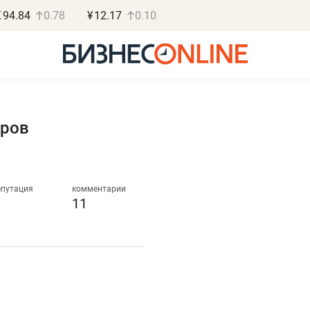
€
94.84
0.78
¥
12.17
0.10
иров
Роман Ободец
Дарья С
«Готовые решения»
«Бросско
епутация
комментарии
11
«Мне лучше
«Мама говорил
не заработать вообще,
помогает отвл
чем потерять
от болезни, чу
репутацию»
себя живой»
Владелец отделочной фирмы
Наследница бизнеса по 