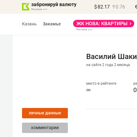
забронируй валюту
$
82.17
0.76
Казань
Закамье
Василий Шак
на сайте 2 года 2 месяца
Василь Мазитов
МАРТ
место в рейтинге
р
∞
0
«Не зная местных
правил, бизнес может
личные данные
потерять минимум
полгода»
комментарии
Как бизнесу выйти на зарубежные