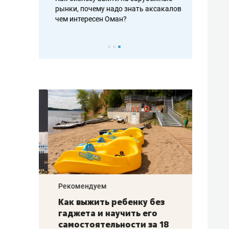
рафакте,
рынки, почему надо знать аксакалов и
о трехкратно
кредитов
чем интересен Оман?
клиентах и ч
Рекомендуем
Рекоме
лья
Как выжить ребенку без
Салих
есте
гаджета и научить его
«Если
а –
самостоятельности за 18
с мин