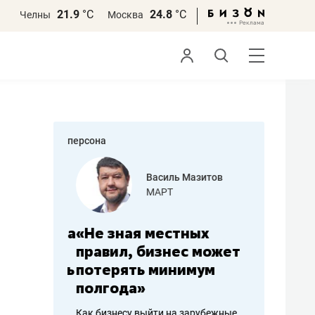
21.9
°С
24.8
°С
Челны
Москва
персона
еменова
Василь Мазитов
»
МАРТ
а: работа
«Не зная местных
«Мне лу
ечься
правил, бизнес может
не зара
вствовать
потерять минимум
чем пот
полгода»
репутац
пошиву
Как бизнесу выйти на зарубежные
Владелец от