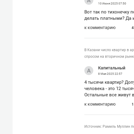
10 Июня 2025
07:50
Вот так по тихонечку 
делать платными? Да 
к комментарию
4
В Казани число квартир в а
спросом на вторичном рынк
Капитальный
8 Мая 2025
22:57
4 тысячи квартир? Доп
человека - это 12 тыс
Остальные все живут в
к комментарию
1
Источник: Рамиль Муллин п