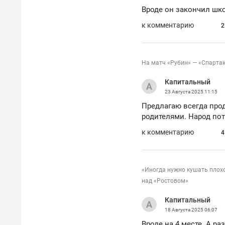
Вроде он закончил шко
к комментарию
2
На матч «Рубин» — «Спартак
Капитальный
23 Августа 2025
11:15
Предлагаю всегда про
родителями. Народ пот
к комментарию
4
«Иногда нужно кушать плохо
над «Ростовом»
Капитальный
18 Августа 2025
06:07
Вроде на 4 месте. А ра