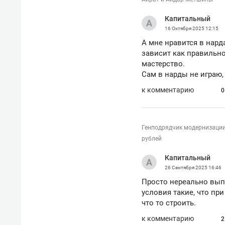
рынки, почему надо знать аксакал
чем интересен Оман?
Капитальный
16 Октября 2025
12:15
А мне нравится в нард
зависит как правильно
мастерство.
Сам в нарды не играю
к комментарию
0
Генподрядчик модернизации 
рублей
Капитальный
26 Сентября 2025
16:46
Просто нереально выпо
Рекомендуем
Рекоме
условия такие, что пр
Оставить шум за волной: как
Психо
что то строить.
строят тишину в казанском
«Дире
к комментарию
ЖК «Заря»
когда 
2