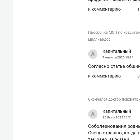
к комментарию
1
Просрочка МСП по кредитам 
миллиардов
Капитальный
7 Августа 2025
10:34
Согласно статье общий
к комментарию
0
Скончался доктор психиатри
Капитальный
25 Июля 2025
10:31
Соболезнования родн
Очень страшно, когда 
так рано из жизни.