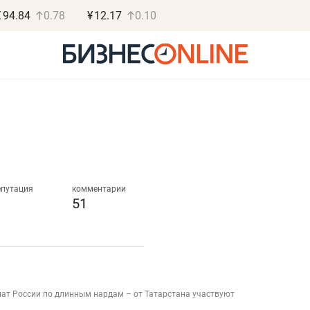
€
94.84
0.78
¥
12.17
0.10
Роман Ободец
Дарья С
«Готовые решения»
«Бросско
епутация
комментарии
51
«Мне лучше
«Мама говорил
не заработать вообще,
помогает отвл
чем потерять
от болезни, чу
репутацию»
себя живой»
нат России по длинным нардам – от Татарстана участвуют
Владелец отделочной фирмы
Наследница бизнеса по 