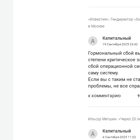
свою 
стрес
«Известия»: Гендиректор «
в Москве
Капитальный
19 Сентября 2025
23:42
Гормональный сбой вы
степени критическое з
сбой операционной си
саму систему.
Если вы с таким не ст
проблемы, не все спра
к комментарию
9
Ильсур Метшин: «Через 20 
Капитальный
4 Сентября 2025
11:22