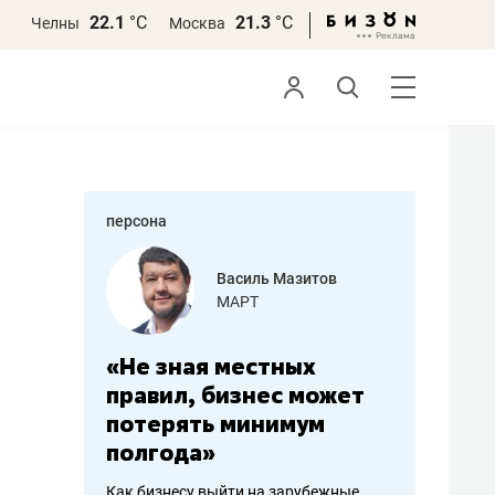
22.1
°С
21.3
°С
Челны
Москва
персона
еменова
Василь Мазитов
»
МАРТ
а: работа
«Не зная местных
«Мне лу
ечься
правил, бизнес может
не зара
вствовать
потерять минимум
чем пот
полгода»
репутац
пошиву
Как бизнесу выйти на зарубежные
Владелец от