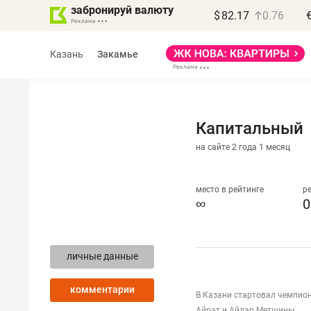
забронируй валюту
$
82.17
0.76
Казань
Закамье
Капитальный
на сайте 2 года 1 месяц
Василь Мазитов
МАРТ
место в рейтинге
р
∞
0
«Не зная местных
правил, бизнес может
личные данные
потерять минимум
полгода»
комментарии
В Казани стартовал чемпио
Как бизнесу выйти на зарубежные
Айрат и Айдар Метшины