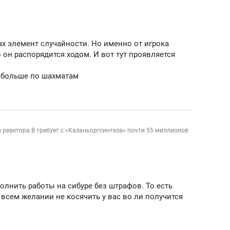
ов и
о трехкратном росте цен, дотошных
школьной формы о конт
клиентах и чудных запросах мастеров
налогах и развитии без 
ах элемент случайности. Но именно от игрока
 он распорядится ходом. И вот тут проявляется
, больше по шахматам
реактора В требует с «Казаньоргсинтеза» почти 55 миллионов
лнить работы на сибуре без штрафов. То есть
ндуем
Рекомендуем
и всем желании не косячить у вас во ли получится
терапевт «Фороса»:
Дизайнер-прораб Ната
кторский невроз» –
Наседкина: «Ремонт вм
человек не считает
с мебелью за 2 миллион