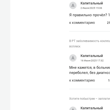
Капитальный
2 Июля 2025
15:36
Я правильно прочёл? 1,
к комментарию
2
В РТ заболеваемость коклюш
всплеск
Капитальный
16 Июня 2025
17:32
Мне кажется, в больн
переболел, без диагноз
к комментарию
1
Хотите побыстрее – заплати
Капитальный