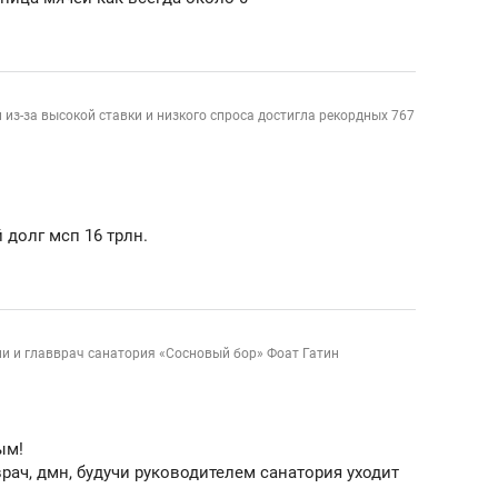
из-за высокой ставки и низкого спроса достигла рекордных 767
 долг мсп 16 трлн.
и и главврач санатория «Сосновый бор» Фоат Гатин
ым!
врач, дмн, будучи руководителем санатория уходит