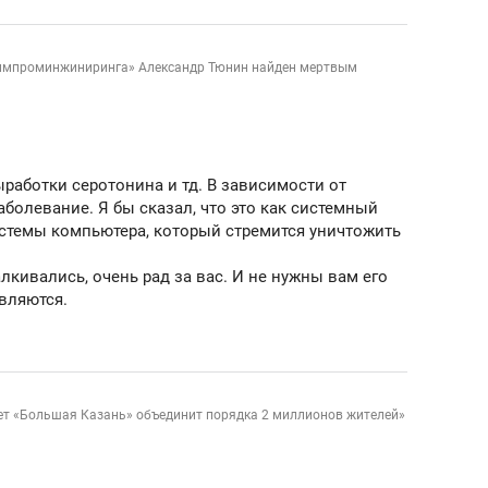
сверхнагрузку
для меня это челлендж
сом»
Химпроминжиниринга» Александр Тюнин найден мертвым
работки серотонина и тд. В зависимости от
аболевание. Я бы сказал, что это как системный
стемы компьютера, который стремится уничтожить
алкивались, очень рад за вас. И не нужны вам его
вляются.
лет «Большая Казань» объединит порядка 2 миллионов жителей»