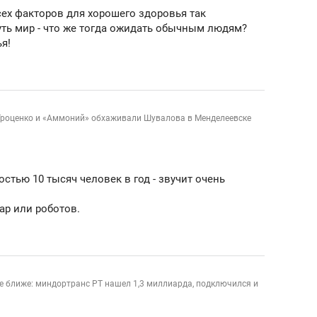
сех факторов для хорошего здоровья так
ть мир - что же тогда ожидать обычным людям?
я!
Троценко и «Аммоний» обхаживали Шувалова в Менделеевске
стью 10 тысяч человек в год - звучит очень
ар или роботов.
е ближе: миндортранс РТ нашел 1,3 миллиарда, подключился и