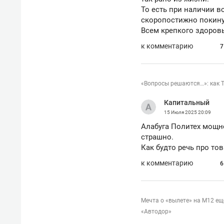
То есть при наличии в
скоропостижно покину
Всем крепкого здоровь
к комментарию
7
«Вопросы решаются…»: как 
Капитальный
15 Июля 2025
20:09
Алабуга Политех мощно
страшно.
Как будто речь про тов
к комментарию
6
Мечта о «вылете» на М12 ещ
«Автодор»