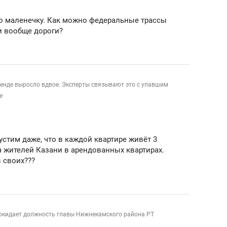
по маленечку. Как можно федеральные трассы
и вообще дороги?
ренде выросло вдвое. Эксперты связывают это с упавшим
е
устим даже, что в каждой квартире живёт 3
яч жителей Казани в арендованных квартирах.
 своих???
окидает должность главы Нижнекамского района РТ