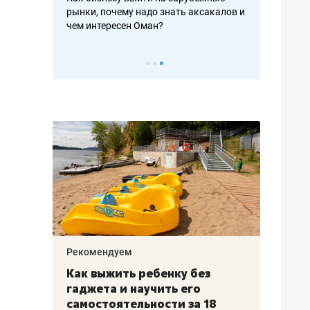
рафакте,
рынки, почему надо знать аксакалов и
о трехкратно
кредитов
чем интересен Оман?
клиентах и ч
Рекомендуем
Рекоме
лья
Как выжить ребенку без
Салих
есте
гаджета и научить его
«Если
а –
самостоятельности за 18
с мин