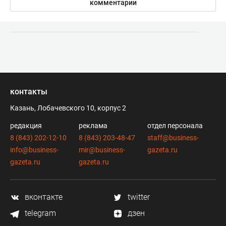
комментарии
контакты
Казань, Лобачевского 10, корпус 2
редакция
реклама
отдел персонала
8 (843) 202-12-10
8 (843) 203-48-47
staff@business-
info@business-
mir@business-
gazeta.ru
gazeta.ru
gazeta.ru
вконтакте
twitter
telegram
дзен