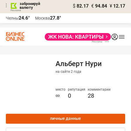
забронируй
$
82.17
€
94.84
¥
12.17
валюту
24.6°
27.8°
Челны
Москва
Альберт Нури
на сайте 2 года
место
репутация
комментарии
∞
0
28
личные данные