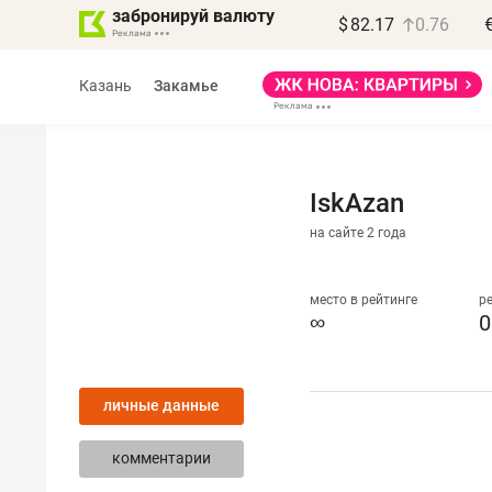
забронируй валюту
$
82.17
0.76
Казань
Закамье
IskAzan
на сайте 2 года
Василь Мазитов
МАРТ
место в рейтинге
р
∞
0
«Не зная местных
правил, бизнес может
личные данные
потерять минимум
полгода»
комментарии
Как бизнесу выйти на зарубежные