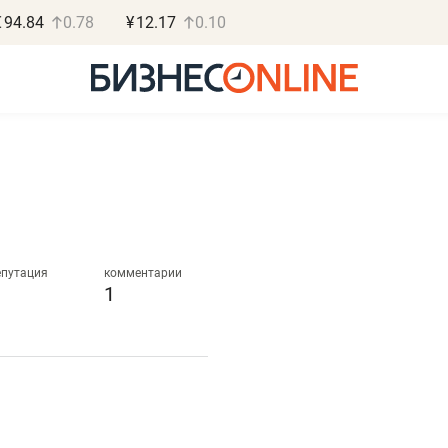
€
94.84
0.78
¥
12.17
0.10
Роман Ободец
Дарья С
«Готовые решения»
«Бросско
епутация
комментарии
1
«Мне лучше
«Мама говорил
не заработать вообще,
помогает отвл
чем потерять
от болезни, чу
репутацию»
себя живой»
Владелец отделочной фирмы
Наследница бизнеса по 