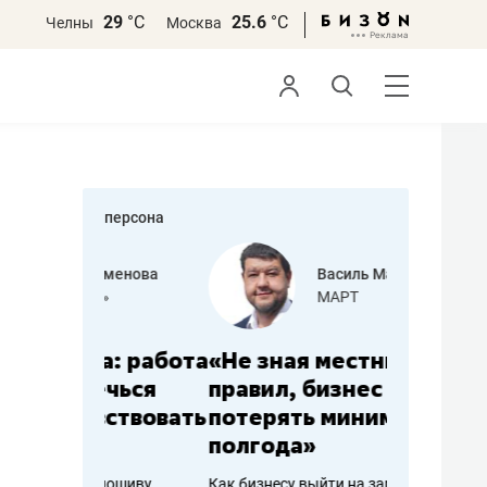
29
°С
25.6
°С
Челны
Москва
персона
еменова
Василь Мазитов
»
МАРТ
а: работа
«Не зная местных
«Мне лу
ечься
правил, бизнес может
не зара
вствовать
потерять минимум
чем пот
полгода»
репутац
пошиву
Как бизнесу выйти на зарубежные
Владелец от