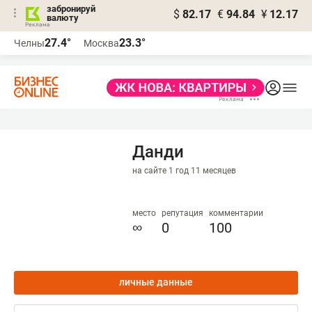
забронируй
$
82.17
€
94.84
¥
12.17
валюту
27.4°
23.3°
Челны
Москва
Данди
на сайте 1 год 11 месяцев
место
репутация
комментарии
∞
0
100
личные данные