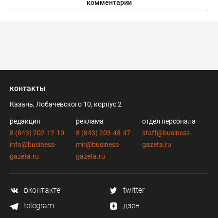
комментарии
контакты
Казань, Лобачевского 10, корпус 2
редакция
реклама
отдел персонала
8 (843) 202-12-10
8 (843) 203-48-47
staff@business-
info@business-
mir@business-
gazeta.ru
gazeta.ru
gazeta.ru
вконтакте
twitter
telegram
дзен