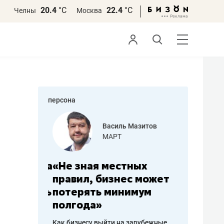
20.4
°С
22.4
°С
Челны
Москва
персона
еменова
Василь Мазитов
»
МАРТ
а: работа
«Не зная местных
«Мне лу
ечься
правил, бизнес может
не зара
вствовать
потерять минимум
чем пот
полгода»
репутац
пошиву
Как бизнесу выйти на зарубежные
Владелец от