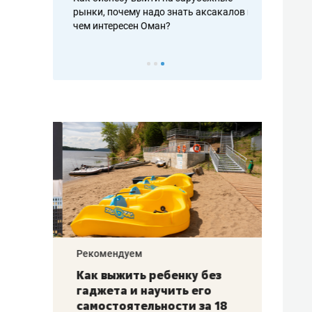
рафакте,
рынки, почему надо знать аксакалов и
о трехкратно
кредитов
чем интересен Оман?
клиентах и ч
Рекомендуем
Рекоме
лья
Как выжить ребенку без
Салих
есте
гаджета и научить его
«Если
а –
самостоятельности за 18
с мин