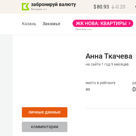
забронируй валюту
$
80.93
-0.20
Казань
Закамье
Анна Ткачева
на сайте 1 год 9 месяцев
Василь Мазитов
МАРТ
место в рейтинге
р
∞
0
«Не зная местных
правил, бизнес может
личные данные
потерять минимум
полгода»
комментарии
Как бизнесу выйти на зарубежные