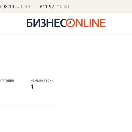
€
93.19
-0.39
¥
11.97
0.00
Роман Ободец
Дарья С
«Готовые решения»
«Бросско
епутация
комментарии
1
«Мне лучше
«Мама говорил
не заработать вообще,
помогает отвл
чем потерять
от болезни, чу
репутацию»
себя живой»
Владелец отделочной фирмы
Наследница бизнеса по 