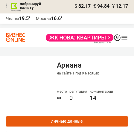
забронируй
$
82.17
€
94.84
¥
12.17
валюту
19.5°
16.6°
Челны
Москва
Ариана
на сайте 1 год 9 месяцев
место
репутация
комментарии
∞
0
14
личные данные