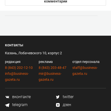
комментарии
контакты
Казань, Лобачевского 10, корпус 2
редакция
реклама
отдел персонала
8 (843) 202-12-10
8 (843) 203-48-47
staff@business-
info@business-
mir@business-
gazeta.ru
gazeta.ru
gazeta.ru
вконтакте
twitter
telegram
дзен