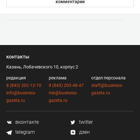
комментарии
контакты
Казань, Лобачевского 10, корпус 2
редакция
реклама
отдел персонала
8 (843) 202-12-10
8 (843) 203-48-47
staff@business-
info@business-
mir@business-
gazeta.ru
gazeta.ru
gazeta.ru
вконтакте
twitter
telegram
дзен