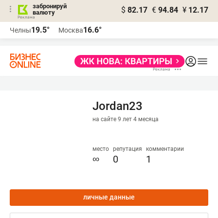
забронируй
$
82.17
€
94.84
¥
12.17
валюту
19.5°
16.6°
Челны
Москва
Jordan23
на сайте 9 лет 4 месяца
место
репутация
комментарии
∞
0
1
личные данные