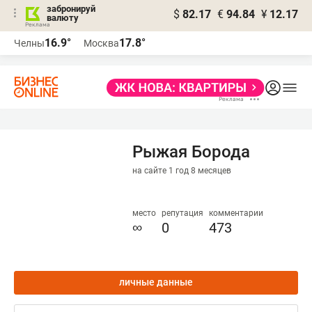
забронируй
$
82.17
€
94.84
¥
12.17
валюту
16.9°
17.8°
Челны
Москва
Рыжая Борода
на сайте 1 год 8 месяцев
место
репутация
комментарии
∞
0
473
личные данные