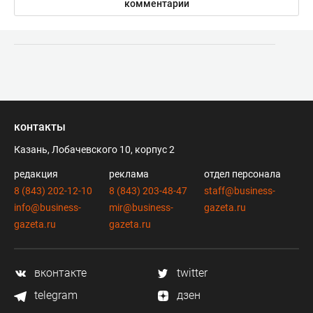
комментарии
контакты
Казань, Лобачевского 10, корпус 2
редакция
реклама
отдел персонала
8 (843) 202-12-10
8 (843) 203-48-47
staff@business-
info@business-
mir@business-
gazeta.ru
gazeta.ru
gazeta.ru
вконтакте
twitter
telegram
дзен