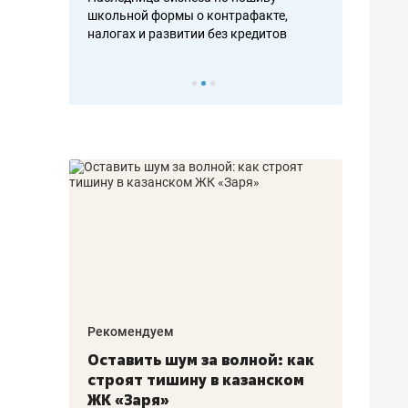
н, дотошных
школьной формы о контрафакте,
рынки, почем
осах мастеров
налогах и развитии без кредитов
чем интересе
Рекомендуем
Рекоме
в:
Оставить шум за волной: как
Психо
строят тишину в казанском
«Дире
щаться
ЖК «Заря»
когда