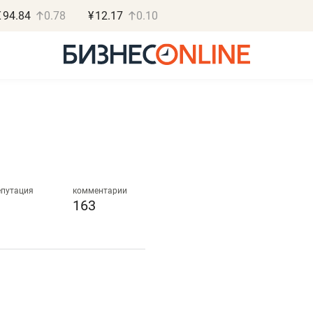
€
94.84
0.78
¥
12.17
0.10
Василь Мазитов
Роман О
МАРТ
«Готовые
епутация
комментарии
163
«Не зная местных
«Мне лучше
правил, бизнес может
не заработать 
потерять минимум
чем потерять
полгода»
репутацию»
Как бизнесу выйти на зарубежные
Владелец отделочной ф