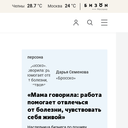
28.7
°С
24
°С
Челны
Москва
персона
бодец
Дарья Семенова
 решения»
«Бросско»
«Мама говорила: работа
«Не зна
вообще,
помогает отвлечься
правил,
от болезни, чувствовать
потерят
себя живой»
полгода
ирмы
Наследница бизнеса по пошиву
Как бизнесу 