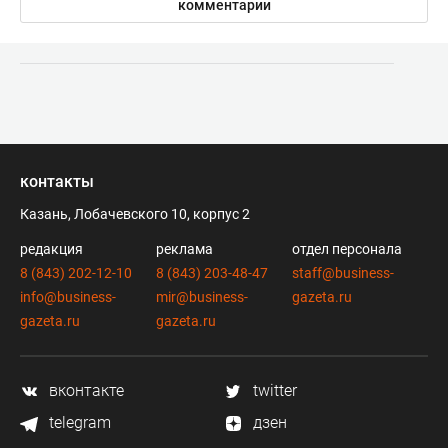
комментарии
контакты
Казань, Лобачевского 10, корпус 2
редакция
реклама
отдел персонала
8 (843) 202-12-10
8 (843) 203-48-47
staff@business-
info@business-
mir@business-
gazeta.ru
gazeta.ru
gazeta.ru
вконтакте
twitter
telegram
дзен