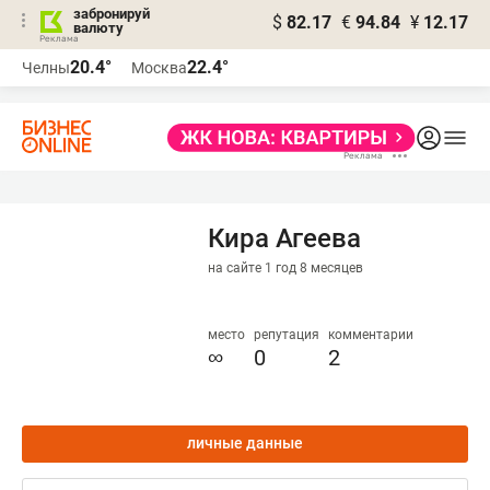
забронируй
$
82.17
€
94.84
¥
12.17
валюту
20.4°
22.4°
Челны
Москва
Кира Агеева
на сайте 1 год 8 месяцев
место
репутация
комментарии
∞
0
2
личные данные