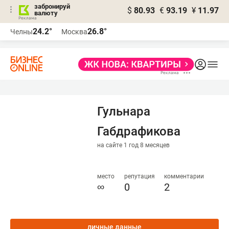
забронируй
$
80.93
€
93.19
¥
11.97
валюту
24.2°
26.8°
Челны
Москва
Гульнара
Габдрафикова
на сайте 1 год 8 месяцев
место
репутация
комментарии
∞
0
2
личные данные