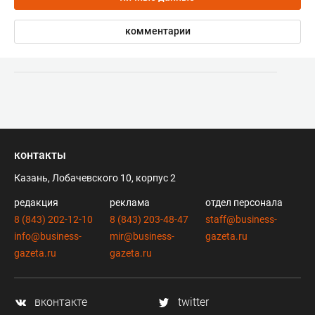
комментарии
контакты
Казань, Лобачевского 10, корпус 2
редакция
реклама
отдел персонала
8 (843) 202-12-10
8 (843) 203-48-47
staff@business-
info@business-
mir@business-
gazeta.ru
gazeta.ru
gazeta.ru
вконтакте
twitter