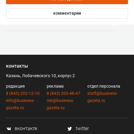
комментарии
контакты
Казань, Лобачевского 10, корпус 2
редакция
реклама
отдел персонала
8 (843) 202-12-10
8 (843) 203-48-47
staff@business-
info@business-
mir@business-
gazeta.ru
gazeta.ru
gazeta.ru
вконтакте
twitter