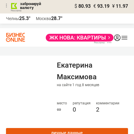
забронируй
$
80.93
€
93.19
¥
11.97
валюту
25.3°
28.7°
Челны
Москва
Екатерина
Максимова
на сайте 1 год 8 месяцев
место
репутация
комментарии
∞
0
2
личные данные