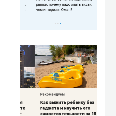
рафакте,
рынки, почему надо знать аксакалов и
о трехкратно
кредитов
чем интересен Оман?
клиентах и ч
Рекомендуем
Рекоме
лья
Как выжить ребенку без
Салих
есте
гаджета и научить его
«Если
а –
самостоятельности за 18
с мин