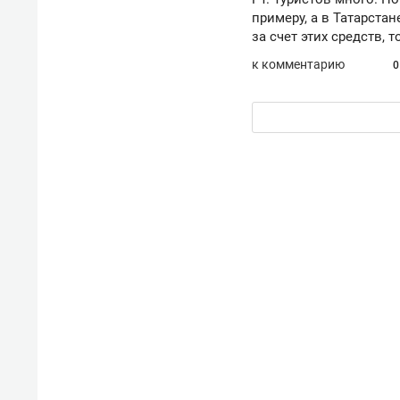
примеру, а в Татарста
за счет этих средств, т
к комментарию
0