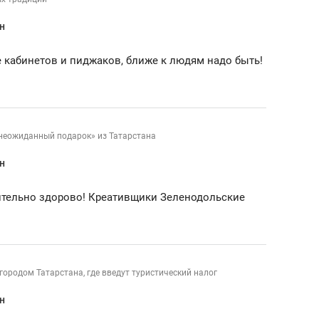
ов и
о трехкратном росте цен, дотошных
школьной формы о конт
н
клиентах и чудных запросах мастеров
налогах и развитии без 
кабинетов и пиджаков, ближе к людям надо быть!
 «неожиданный подарок» из Татарстана
н
тельно здорово! Креативщики Зеленодольские
ндуем
Рекомендуем
городом Татарстана, где введут туристический налог
терапевт «Фороса»:
Дизайнер-прораб Ната
кторский невроз» –
Наседкина: «Ремонт вм
н
человек не считает
с мебелью за 2 миллион