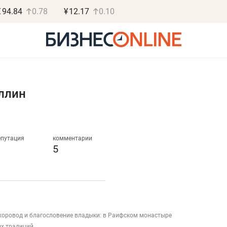
€
94.84
0.78
¥
12.17
0.10
ллин
Роман Ободец
Дарья С
«Готовые решения»
«Бросско
епутация
комментарии
5
«Мне лучше
«Мама говорил
не заработать вообще,
помогает отвл
чем потерять
от болезни, чу
репутацию»
себя живой»
хоровод и благословение владыки: в Раифском монастыре
Владелец отделочной фирмы
Наследница бизнеса по 
х традиций