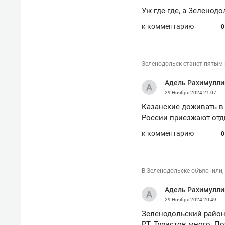
свою 
Уж где-где, а Зеленод
стрес
к комментарию
0
Зеленодольск станет пятым 
Адель Рахимулли
29 Ноября 2024
21:07
Казанские доживать в 
России приезжают отд
к комментарию
0
В Зеленодольске объяснили,
Адель Рахимулли
29 Ноября 2024
20:49
Зеленодольский район,
РТ. Туристов много. По