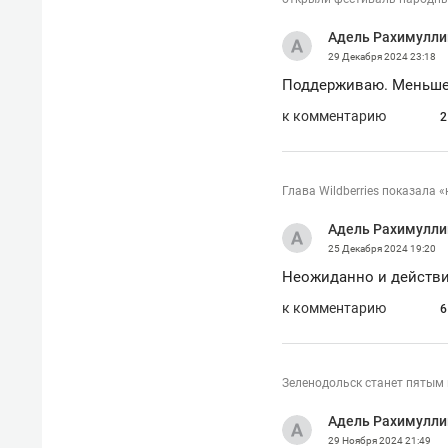
рынки, почему надо знать аксакал
чем интересен Оман?
Адель Рахимулли
29 Декабря 2024
23:18
Поддерживаю. Меньше 
к комментарию
2
Глава Wildberries показала
Адель Рахимулли
25 Декабря 2024
19:20
Неожиданно и действи
к комментарию
6
Рекомендуем
Рекоме
Зеленодольск станет пятым 
Оставить шум за волной: как
Психо
строят тишину в казанском
«Дире
Адель Рахимулли
ЖК «Заря»
когда 
29 Ноября 2024
21:49