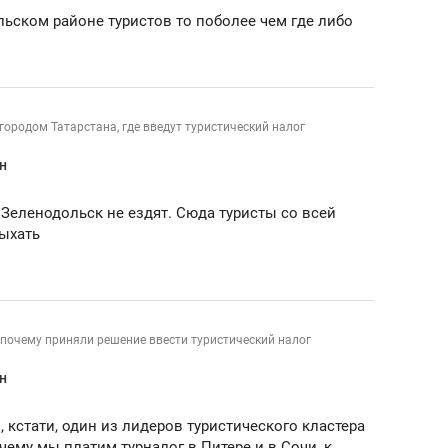
сверхнагрузку
для меня это челлендж
ольском районе туристов то поболее чем где либо
сом»
городом Татарстана, где введут туристический налог
н
Зеленодольск не ездят. Сюда туристы со всей
ыхать
 почему приняли решение ввести туристический налог
н
 кстати, один из лидеров туристического кластера
чему мы платим турналог в Питере и в Сочи, к