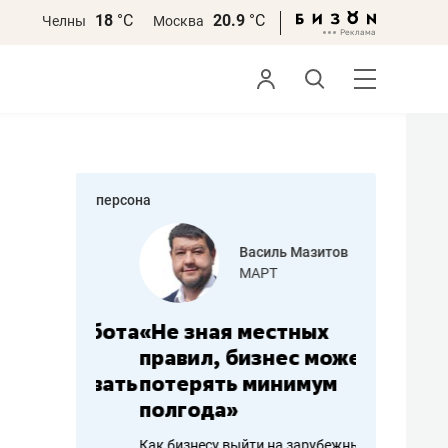
18
°С
20.9
°С
Челны
Москва
персона
еменова
Василь Мазитов
»
МАРТ
а: работа
«Не зная местных
«Мне лу
ечься
правил, бизнес может
не зара
вствовать
потерять минимум
чем пот
полгода»
репутац
пошиву
Как бизнесу выйти на зарубежные
Владелец от