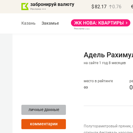
забронируй валюту
$
82.17
0.76
Казань
Закамье
Адель Рахиму
на сайте 1 год 8 месяцев
Василь Мазитов
МАРТ
место в рейтинге
р
∞
0
«Не зная местных
правил, бизнес может
личные данные
потерять минимум
полгода»
комментарии
Полутораметровый пряник, 
Как бизнесу выйти на зарубежные
открыли фестиваль народны