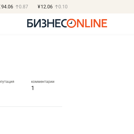
€
94.06
0.87
¥
12.06
0.10
Роман Ободец
Дарья С
«Готовые решения»
«Бросско
епутация
комментарии
1
«Мне лучше
«Мама говорил
не заработать вообще,
помогает отвл
чем потерять
от болезни, чу
репутацию»
себя живой»
Владелец отделочной фирмы
Наследница бизнеса по 