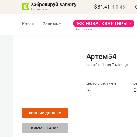
забронируй валюту
$
81.41
0.48
Казань
Закамье
Артем54
на сайте 1 год 7 месяцев
Василь Мазитов
МАРТ
место в рейтинге
р
∞
0
«Не зная местных
правил, бизнес может
личные данные
потерять минимум
полгода»
комментарии
Как бизнесу выйти на зарубежные