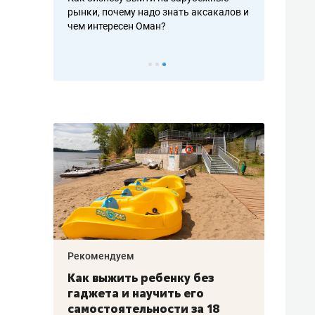
рафакте,
рынки, почему надо знать аксакалов и
о трехкратно
кредитов
чем интересен Оман?
клиентах и ч
Рекомендуем
Рекоме
лья
Как выжить ребенку без
Салих
есте
гаджета и научить его
«Если
а –
самостоятельности за 18
с мин