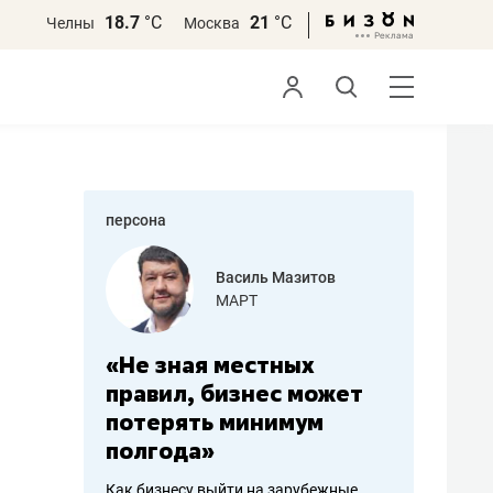
18.7
°С
21
°С
Челны
Москва
персона
еменова
Василь Мазитов
»
МАРТ
а: работа
«Не зная местных
«Мне лу
ечься
правил, бизнес может
не зара
вствовать
потерять минимум
чем пот
полгода»
репутац
пошиву
Как бизнесу выйти на зарубежные
Владелец от