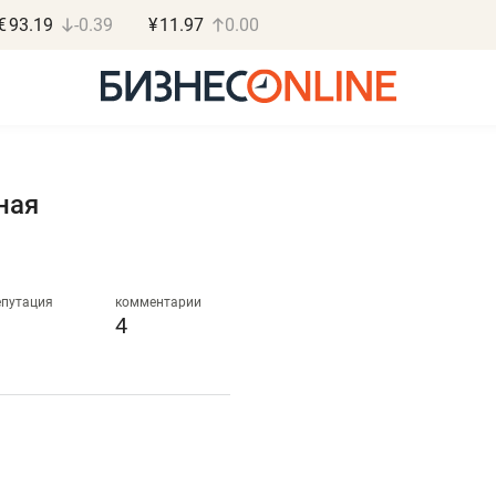
€
93.19
-0.39
¥
11.97
0.00
ная
Роман Ободец
Дарья Семенова
«Готовые решения»
«Бросско»
епутация
комментарии
4
 лучше
«Мама говорила: рабо
аработать вообще,
помогает отвлечься
потерять
от болезни, чувствова
тацию»
себя живой»
ец отделочной фирмы
Наследница бизнеса по пошиву