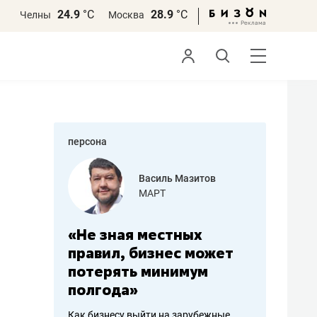
24.9
°С
28.9
°С
Челны
Москва
персона
Василь Мазитов
Роман Об
МАРТ
«Готовые
та
«Не зная местных
«Мне лучше
правил, бизнес может
не заработать 
ть
потерять минимум
чем потерять
полгода»
репутацию»
Как бизнесу выйти на зарубежные
Владелец отделочной ф