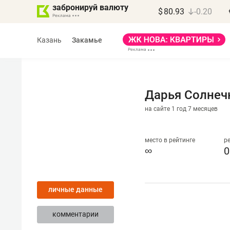
забронируй валюту
$
80.93
-0.20
Казань
Закамье
Дарья Солнеч
на сайте 1 год 7 месяцев
Василь Мазитов
МАРТ
место в рейтинге
р
∞
0
«Не зная местных
«Мне
правил, бизнес может
не з
личные данные
потерять минимум
чем 
полгода»
репу
комментарии
Как бизнесу выйти на зарубежные
Владел