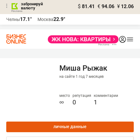
забронируй
$
81.41
€
94.06
¥
12.06
валюту
17.1°
22.9°
Челны
Москва
Миша Рыжак
на сайте 1 год 7 месяцев
место
репутация
комментарии
∞
0
1
личные данные