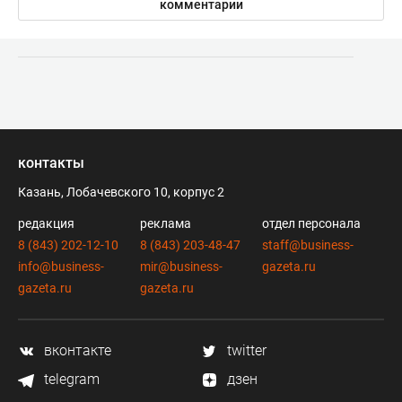
комментарии
контакты
Казань, Лобачевского 10, корпус 2
редакция
реклама
отдел персонала
8 (843) 202-12-10
8 (843) 203-48-47
staff@business-
info@business-
mir@business-
gazeta.ru
gazeta.ru
gazeta.ru
вконтакте
twitter
telegram
дзен