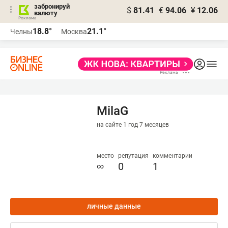
забронируй
$
81.41
€
94.06
¥
12.06
валюту
18.8°
21.1°
Челны
Москва
MilaG
на сайте 1 год 7 месяцев
место
репутация
комментарии
∞
0
1
личные данные