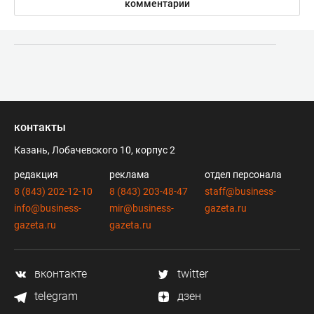
комментарии
контакты
Казань, Лобачевского 10, корпус 2
редакция
реклама
отдел персонала
8 (843) 202-12-10
8 (843) 203-48-47
staff@business-
info@business-
mir@business-
gazeta.ru
gazeta.ru
gazeta.ru
вконтакте
twitter
telegram
дзен