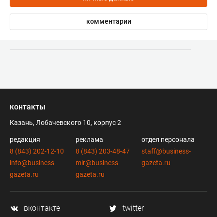
комментарии
контакты
Казань, Лобачевского 10, корпус 2
редакция
реклама
отдел персонала
8 (843) 202-12-10
8 (843) 203-48-47
staff@business-
info@business-
mir@business-
gazeta.ru
gazeta.ru
gazeta.ru
вконтакте
twitter