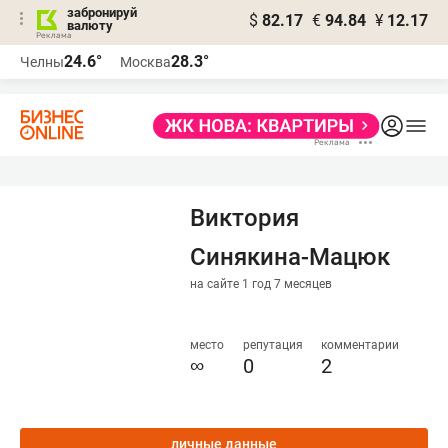
забронируй
$
82.17
€
94.84
¥
12.17
валюту
24.6°
28.3°
Челны
Москва
Виктория
Синякина-Мацюк
на сайте 1 год 7 месяцев
место
репутация
комментарии
∞
0
2
личные данные