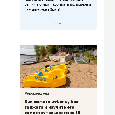
рафакте,
рынки, почему надо знать аксакалов и
о трехкратно
кредитов
чем интересен Оман?
клиентах и ч
Рекомендуем
Рекоме
лья
Как выжить ребенку без
Салих
есте
гаджета и научить его
«Если
а –
самостоятельности за 18
с мин