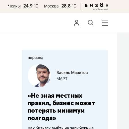
24.9
°С
28.8
°С
Челны
Москва
персона
еменова
Василь Мазитов
»
МАРТ
а: работа
«Не зная местных
«Мне лу
ечься
правил, бизнес может
не зара
вствовать
потерять минимум
чем пот
полгода»
репутац
пошиву
Как бизнесу выйти на зарубежные
Владелец от