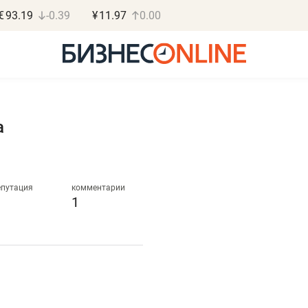
€
93.19
-0.39
¥
11.97
0.00
а
Роман Ободец
Дарья С
«Готовые решения»
«Бросско
епутация
комментарии
1
«Мне лучше
«Мама говорил
не заработать вообще,
помогает отвл
чем потерять
от болезни, чу
репутацию»
себя живой»
Владелец отделочной фирмы
Наследница бизнеса по 