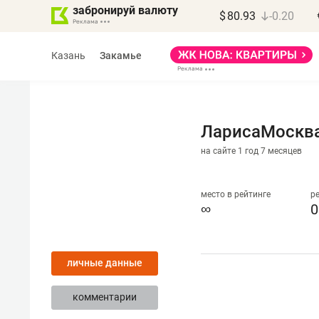
забронируй валюту
$
80.93
-0.20
Казань
Закамье
ЛарисаМоскв
на сайте 1 год 7 месяцев
Василь Мазитов
МАРТ
место в рейтинге
р
∞
0
«Не зная местных
правил, бизнес может
личные данные
потерять минимум
полгода»
комментарии
Как бизнесу выйти на зарубежные