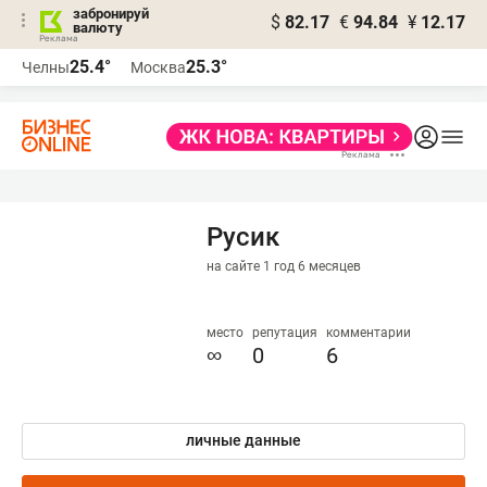
забронируй
$
82.17
€
94.84
¥
12.17
валюту
25.4°
25.3°
Челны
Москва
Русик
на сайте 1 год 6 месяцев
место
репутация
комментарии
∞
0
6
личные данные