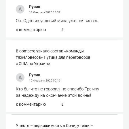
Русик
18 Февраля 2025
13:37
Оп. Одно из условий мира уже появилось.
к комментарию
2
Bloomberg узнало состав «команды
тяжеловесов» Путина для переговоров
с США по Украине
Русик
15 Февраля 2025
00:16
Кто бы что не говорил, но спасибо Трампу
за надежду на окончание этой войны!
к комментарию
5
У тестя – недвижимость в Сочи, у тещи –