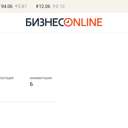
€
94.06
0.87
¥
12.06
0.10
Роман Ободец
Дарья С
«Готовые решения»
«Бросско
епутация
комментарии
6
«Мне лучше
«Мама говорил
не заработать вообще,
помогает отвл
чем потерять
от болезни, чу
репутацию»
себя живой»
Владелец отделочной фирмы
Наследница бизнеса по 