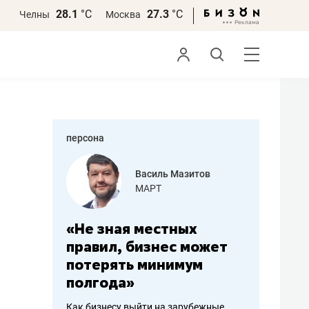
28.1
°С
27.3
°С
Челны
Москва
персона
еменова
Василь Мазитов
»
МАРТ
а: работа
«Не зная местных
«Мне лу
ечься
правил, бизнес может
не зара
вствовать
потерять минимум
чем пот
полгода»
репутац
пошиву
Как бизнесу выйти на зарубежные
Владелец от