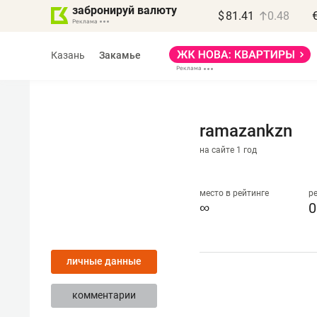
забронируй валюту
$
81.41
0.48
Казань
Закамье
ramazankzn
на сайте 1 год
Василь Мазитов
МАРТ
место в рейтинге
р
∞
0
«Не зная местных
правил, бизнес может
личные данные
потерять минимум
полгода»
комментарии
Как бизнесу выйти на зарубежные