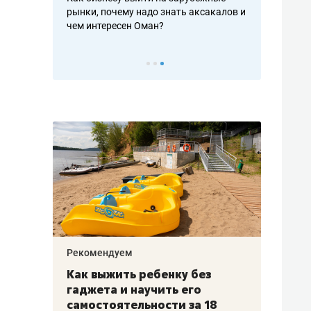
рафакте,
рынки, почему надо знать аксакалов и
о трехкратно
кредитов
чем интересен Оман?
клиентах и ч
Рекомендуем
Рекоме
лья
Как выжить ребенку без
Салих
есте
гаджета и научить его
«Если
а –
самостоятельности за 18
с мин