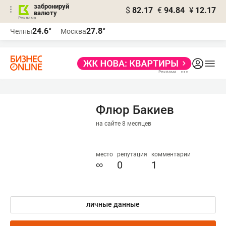
забронируй
$
82.17
€
94.84
¥
12.17
валюту
24.6°
27.8°
Челны
Москва
Флюр Бакиев
на сайте 8 месяцев
место
репутация
комментарии
∞
0
1
личные данные