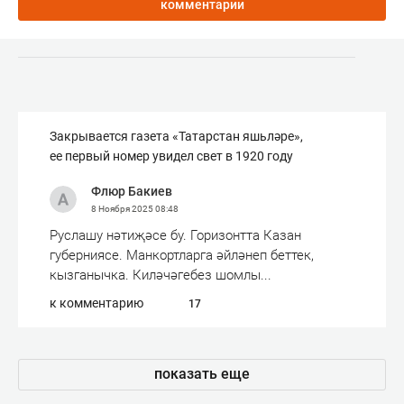
комментарии
Закрывается газета «Татарстан яшьләре»,
ее первый номер увидел свет в 1920 году
Флюр Бакиев
8 Ноября 2025
08:48
Руслашу нәтиҗәсе бу. Горизонтта Казан
губерниясе. Манкортларга әйләнеп беттек,
кызганычка. Киләчәгебез шомлы...
к комментарию
17
показать еще