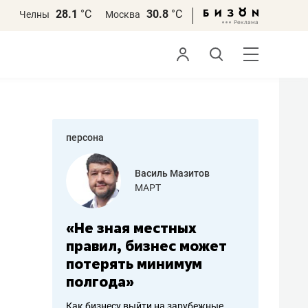
28.1
°С
30.8
°С
Челны
Москва
персона
еменова
Василь Мазитов
»
МАРТ
а: работа
«Не зная местных
«Мне лу
ечься
правил, бизнес может
не зара
вствовать
потерять минимум
чем пот
полгода»
репутац
пошиву
Как бизнесу выйти на зарубежные
Владелец от