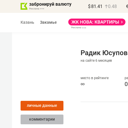
забронируй валюту
$
81.41
0.48
Казань
Закамье
Радик Юсупов
на сайте 6 месяцев
Василь Мазитов
МАРТ
место в рейтинге
р
∞
0
«Не зная местных
правил, бизнес может
личные данные
потерять минимум
полгода»
комментарии
Как бизнесу выйти на зарубежные