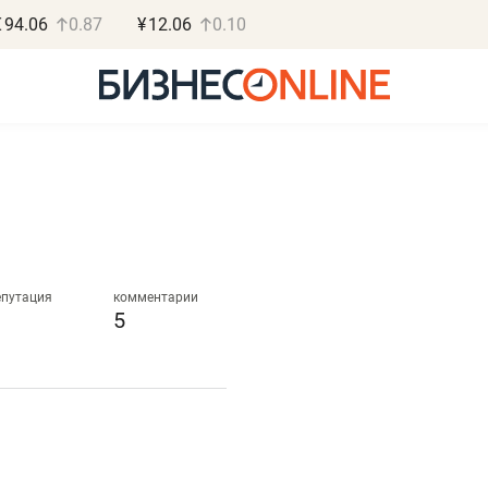
€
94.06
0.87
¥
12.06
0.10
Роман Ободец
Дарья С
«Готовые решения»
«Бросско
епутация
комментарии
5
«Мне лучше
«Мама говорил
не заработать вообще,
помогает отвл
чем потерять
от болезни, чу
репутацию»
себя живой»
Владелец отделочной фирмы
Наследница бизнеса по 