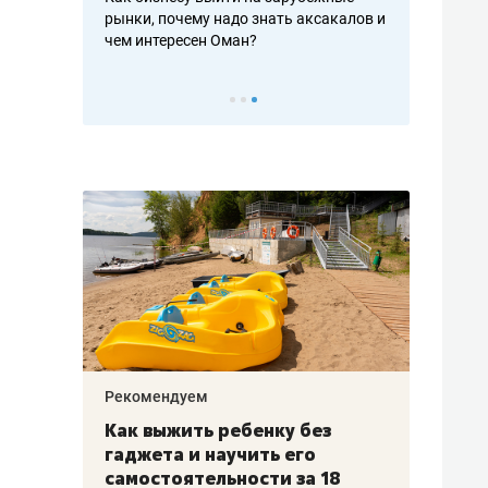
рафакте,
рынки, почему надо знать аксакалов и
о трехкратно
кредитов
чем интересен Оман?
клиентах и ч
Рекомендуем
Рекоме
лья
Как выжить ребенку без
Салих
есте
гаджета и научить его
«Если
а –
самостоятельности за 18
с мин