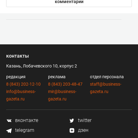
комментарии
контакты
Казань, Лобачевского 10, корпус 2
редакция
реклама
отдел персонала
8 (843) 202-12-10
8 (843) 203-48-47
staff@business-
info@business-
mir@business-
gazeta.ru
gazeta.ru
gazeta.ru
вконтакте
twitter
telegram
дзен