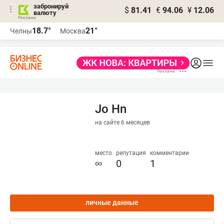
забронируй
$
81.41
€
94.06
¥
12.06
валюту
18.7°
21°
Челны
Москва
Jo Hn
на сайте 6 месяцев
место
репутация
комментарии
∞
0
1
личные данные