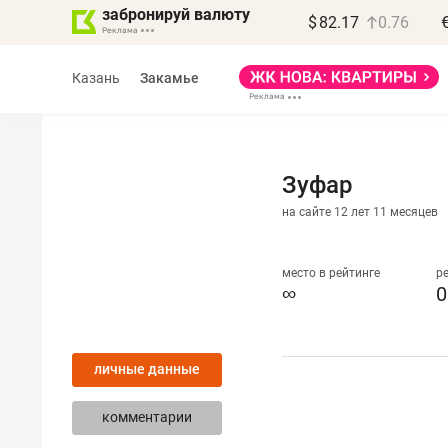
забронируй валюту
$
82.17
0.76
Казань
Закамье
Зуфар
на сайте 12 лет 11 месяцев
Василь Мазитов
МАРТ
место в рейтинге
р
∞
0
«Не зная местных
правил, бизнес может
личные данные
потерять минимум
полгода»
комментарии
Как бизнесу выйти на зарубежные