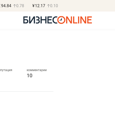
€
94.84
0.78
¥
12.17
0.10
Роман Ободец
Дарья С
«Готовые решения»
«Бросско
епутация
комментарии
10
«Мне лучше
«Мама говорил
не заработать вообще,
помогает отвл
чем потерять
от болезни, чу
репутацию»
себя живой»
Владелец отделочной фирмы
Наследница бизнеса по 