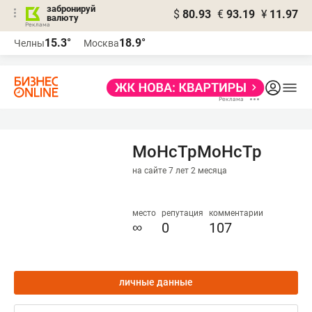
забронируй
$
80.93
€
93.19
¥
11.97
валюту
15.3°
18.9°
Челны
Москва
MoHcTpMoHcTp
на сайте 7 лет 2 месяца
место
репутация
комментарии
∞
0
107
личные данные