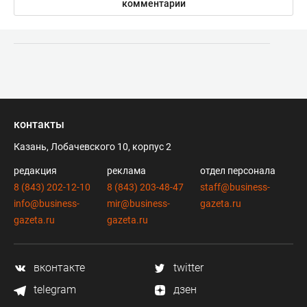
комментарии
контакты
Казань, Лобачевского 10, корпус 2
редакция
реклама
отдел персонала
8 (843) 202-12-10
8 (843) 203-48-47
staff@business-
info@business-
mir@business-
gazeta.ru
gazeta.ru
gazeta.ru
вконтакте
twitter
telegram
дзен