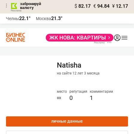
забронируй
$
82.17
€
94.84
¥
12.17
валюту
22.1°
21.3°
Челны
Москва
Natisha
на сайте 12 лет 3 месяца
место
репутация
комментарии
∞
0
1
личные данные