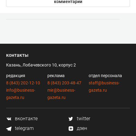
комментарии
контакты
Казань, Лобачевского 10, корпус 2
редакция
реклама
отдел персонала
8 (843) 202-12-10
8 (843) 203-48-47
staff@business-
info@business-
mir@business-
gazeta.ru
gazeta.ru
gazeta.ru
вконтакте
twitter
telegram
дзен