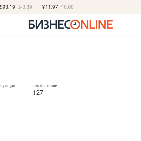
€
93.19
-0.39
¥
11.97
0.00
Дарья Семенова
Василь М
«Бросско»
МАРТ
епутация
комментарии
127
«Мама говорила: работа
«Не зная мест
помогает отвлечься
правил, бизнес
от болезни, чувствовать
потерять мини
себя живой»
полгода»
в
Наследница бизнеса по пошиву
Как бизнесу выйти на з