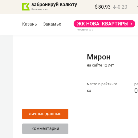
забронируй валюту
$
80.93
-0.20
Казань
Закамье
Мирон
на сайте 12 лет
Марат Арсланов
«КирпичХолдинг»
место в рейтинге
р
∞
0
«Главная задача
девелопера – найти
личные данные
правильный продукт»
комментарии
Девелопер из топ-10* застройщико
Башкортостана входит в Татарстан