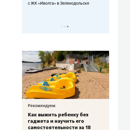
с ЖК «Иволга» в Зеленодольске
ть аксакалов и
школьной фор
налогах и раз
Рекомендуем
Рекоме
лья
Как выжить ребенку без
Салих
есте
гаджета и научить его
«Если
а –
самостоятельности за 18
с мин