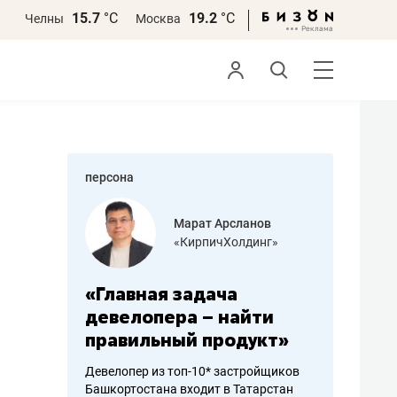
15.7
°С
19.2
°С
Челны
Москва
персона
азитов
Марат Арсланов
«КирпичХолдинг»
ных
«Главная задача
«Мама г
 может
девелопера – найти
помогае
мум
правильный продукт»
от болез
себя жи
Девелопер из топ-10* застройщиков
Башкортостана входит в Татарстан
арубежные
Наследница б