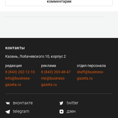
комментарии
контакты
Казань, Лобачевского 10, корпус 2
редакция
реклама
отдел персонала
8 (843) 202-12-10
8 (843) 203-48-47
staff@business-
info@business-
mir@business-
gazeta.ru
gazeta.ru
gazeta.ru
вконтакте
twitter
telegram
дзен