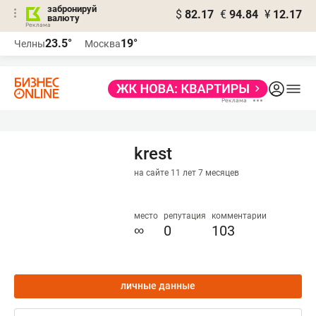
забронируй
$
82.17
€
94.84
¥
12.17
валюту
23.5°
19°
Челны
Москва
krest
на сайте 11 лет 7 месяцев
место
репутация
комментарии
∞
0
103
личные данные