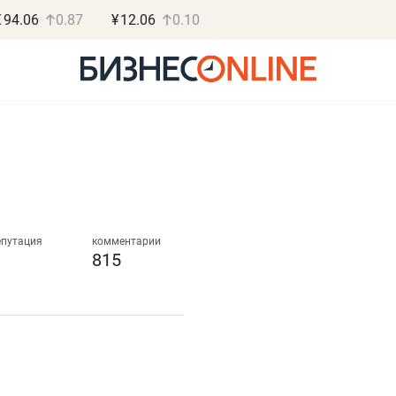
€
94.06
0.87
¥
12.06
0.10
Роман Ободец
Дарья С
«Готовые решения»
«Бросско
епутация
комментарии
815
«Мне лучше
«Мама говорил
не заработать вообще,
помогает отвл
чем потерять
от болезни, чу
репутацию»
себя живой»
Владелец отделочной фирмы
Наследница бизнеса по 