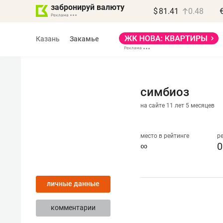
забронируй валюту
$
81.41
0.48
Казань
Закамье
симбиоз
на сайте 11 лет 5 месяцев
Василь Мазитов
МАРТ
место в рейтинге
р
∞
0
«Не зная местных
правил, бизнес может
личные данные
потерять минимум
полгода»
комментарии
Как бизнесу выйти на зарубежные