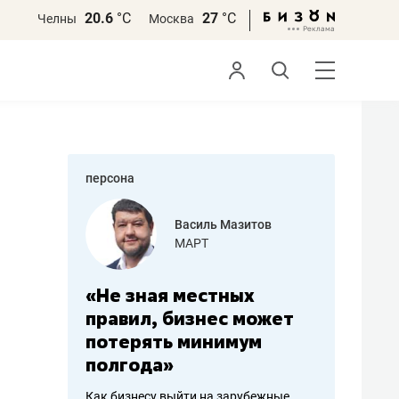
20.6
°С
27
°С
Челны
Москва
персона
еменова
Василь Мазитов
»
МАРТ
а: работа
«Не зная местных
«Мне лу
ечься
правил, бизнес может
не зара
вствовать
потерять минимум
чем пот
полгода»
репутац
пошиву
Как бизнесу выйти на зарубежные
Владелец от