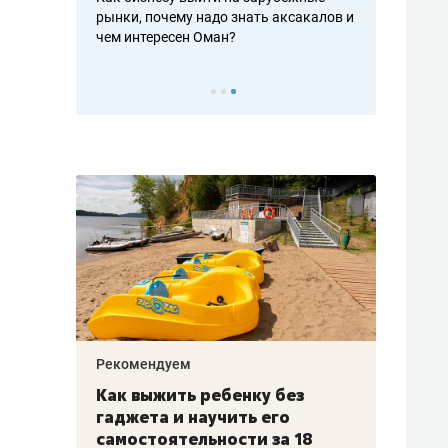
рафакте,
рынки, почему надо знать аксакалов и
о трехкратно
кредитов
чем интересен Оман?
клиентах и ч
Рекомендуем
Рекоме
лья
Как выжить ребенку без
Салих
есте
гаджета и научить его
«Если
а –
самостоятельности за 18
с мин