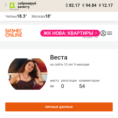
забронируй
$
82.17
€
94.84
¥
12.17
валюту
18.3°
18°
Челны
Москва
Веста
на сайте 10 лет 9 месяцев
место
репутация
комментарии
∞
0
54
личные данные