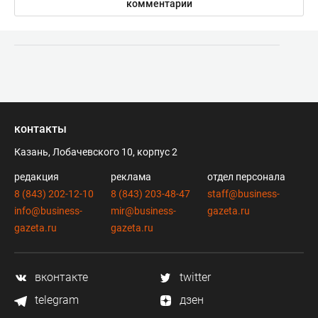
комментарии
контакты
Казань, Лобачевского 10, корпус 2
редакция
реклама
отдел персонала
8 (843) 202-12-10
8 (843) 203-48-47
staff@business-
info@business-
mir@business-
gazeta.ru
gazeta.ru
gazeta.ru
вконтакте
twitter
telegram
дзен