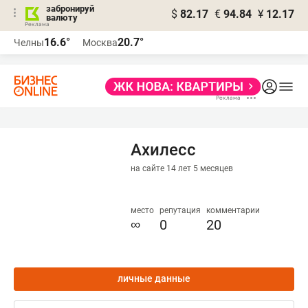
забронируй
$
82.17
€
94.84
¥
12.17
валюту
16.6°
20.7°
Челны
Москва
Ахилесс
на сайте 14 лет 5 месяцев
место
репутация
комментарии
∞
0
20
личные данные