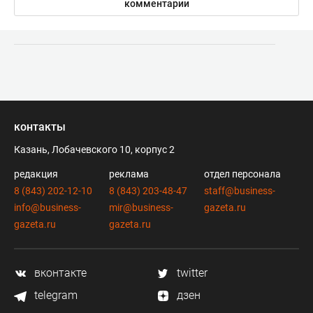
комментарии
контакты
Казань, Лобачевского 10, корпус 2
редакция
реклама
отдел персонала
8 (843) 202-12-10
8 (843) 203-48-47
staff@business-
info@business-
mir@business-
gazeta.ru
gazeta.ru
gazeta.ru
вконтакте
twitter
telegram
дзен